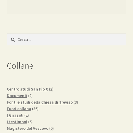
Ricerca
per:
Collane
2
Centro studi San Pio X
2
2
prodotti
Documenti
2
prodotti
9
Fonti e studi della Chiesa di Treviso
9
36
prodotti
Fuori collana
36
2
prodotti
I Girasoli
2
prodotti
6
I testimoni
6
prodotti
6
Magistero del Vescovo
6