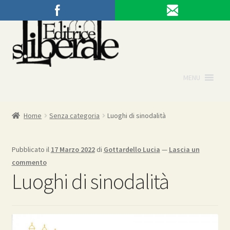
Vai
Vai
alla
al
navigazione
contenuto
MENU
Home
Senza categoria
Luoghi di sinodalità
Pubblicato il
17 Marzo 2022
di
Gottardello Lucia
—
Lascia un
commento
Luoghi di sinodalità