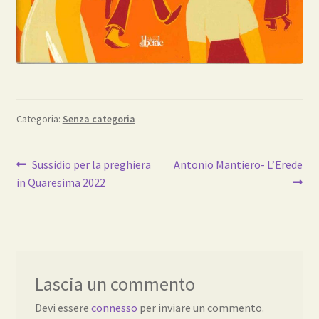
Categoria:
Senza categoria
Navigazione
Articolo
Articolo
Sussidio per la preghiera
Antonio Mantiero- L’Erede
precedente:
successivo:
in Quaresima 2022
articoli
Lascia un commento
Devi essere
connesso
per inviare un commento.