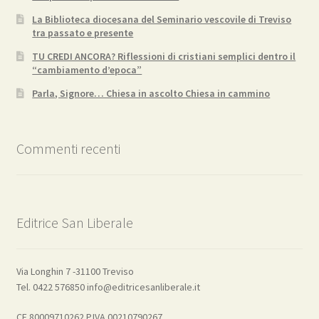
La Biblioteca diocesana del Seminario vescovile di Treviso
tra passato e presente
TU CREDI ANCORA? Riflessioni di cristiani semplici dentro il
“cambiamento d’epoca”
Parla, Signore… Chiesa in ascolto Chiesa in cammino
Commenti recenti
Editrice San Liberale
Via Longhin 7 -31100 Treviso
Tel. 0422 576850 info@editricesanliberale.it
CF 80009710262 P.IVA 00210790267