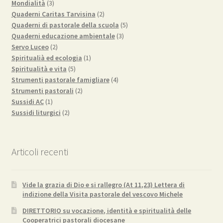
3
prodotti
Mondialità
3
prodotti
2
Quaderni Caritas Tarvisina
2
prodotti
5
Quaderni di pastorale della scuola
5
3
prodotti
Quaderni educazione ambientale
3
2
prodotti
Servo Luceo
2
prodotti
1
Spiritualià ed ecologia
1
5
prodotto
Spiritualità e vita
5
prodotti
4
Strumenti pastorale famigliare
4
2
prodotti
Strumenti pastorali
2
1
prodotti
Sussidi AC
1
prodotto
2
Sussidi liturgici
2
prodotti
Articoli recenti
Vide la grazia di Dio e si rallegro (At 11,23) Lettera di
indizione della Visita pastorale del vescovo Michele
DIRETTORIO su vocazione, identità e spiritualità delle
Cooperatrici pastorali diocesane