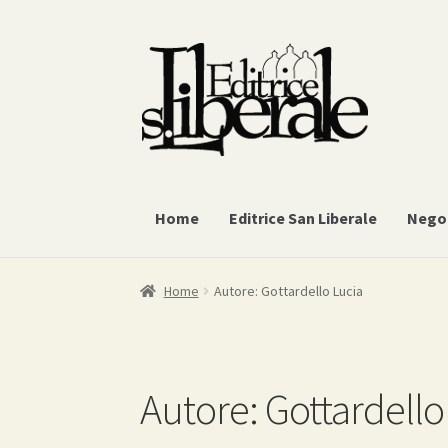
Vai
Vai
alla
al
navigazione
contenuto
Home
Editrice San Liberale
Nego
Home
Autore: Gottardello Lucia
Autore:
Gottardello