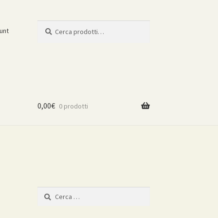
Cerca:
Cerca
ount
0,00
€
0 prodotti
Ricerca
per: