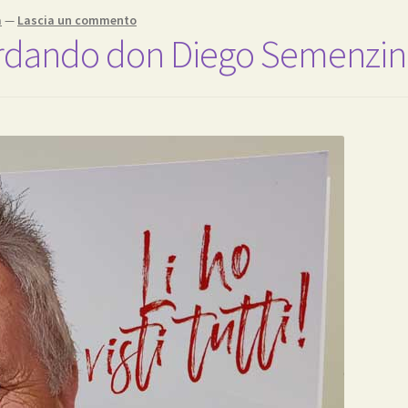
a
—
Lascia un commento
Ricordando don Diego Semenzin