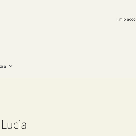
Il mio acc
zio
 Lucia