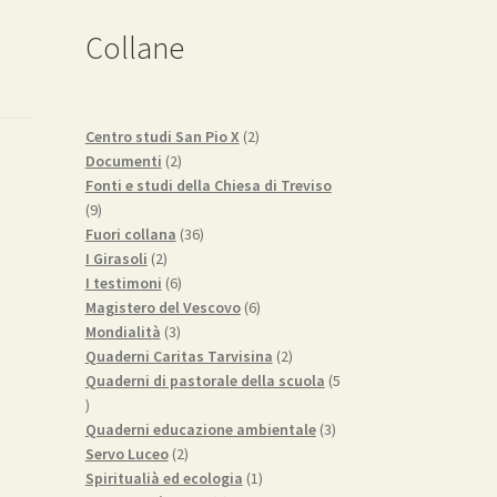
Collane
2
Centro studi San Pio X
2
2
prodotti
Documenti
2
prodotti
Fonti e studi della Chiesa di Treviso
9
9
prodotti
36
Fuori collana
36
2
prodotti
I Girasoli
2
prodotti
6
I testimoni
6
prodotti
6
Magistero del Vescovo
6
3
prodotti
Mondialità
3
prodotti
2
Quaderni Caritas Tarvisina
2
prodotti
Quaderni di pastorale della scuola
5
5
prodotti
3
Quaderni educazione ambientale
3
2
prodotti
Servo Luceo
2
prodotti
1
Spiritualià ed ecologia
1