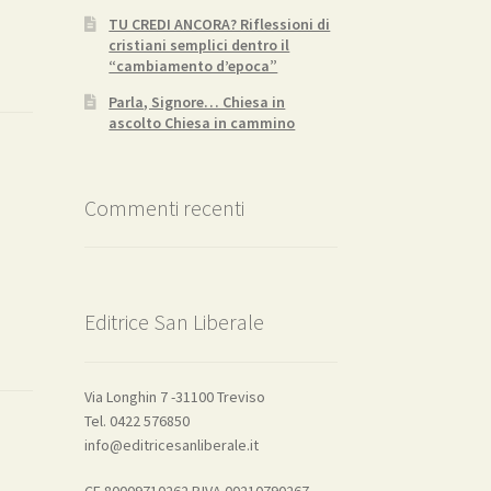
TU CREDI ANCORA? Riflessioni di
cristiani semplici dentro il
“cambiamento d’epoca”
Parla, Signore… Chiesa in
ascolto Chiesa in cammino
Commenti recenti
Editrice San Liberale
Via Longhin 7 -31100 Treviso
Tel. 0422 576850
info@editricesanliberale.it
CF 80009710262 P.IVA 00210790267