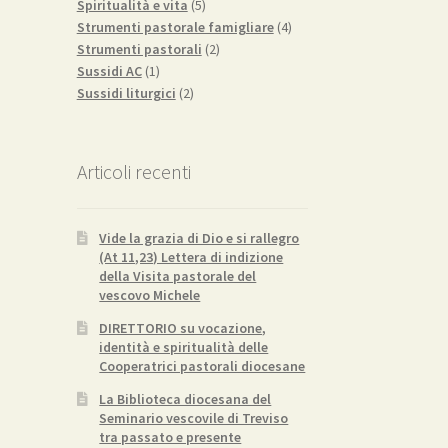
5
prodotto
Spiritualità e vita
5
prodotti
4
Strumenti pastorale famigliare
4
2
prodotti
Strumenti pastorali
2
1
prodotti
Sussidi AC
1
prodotto
2
Sussidi liturgici
2
prodotti
Articoli recenti
Vide la grazia di Dio e si rallegro
(At 11,23) Lettera di indizione
della Visita pastorale del
vescovo Michele
DIRETTORIO su vocazione,
identità e spiritualità delle
Cooperatrici pastorali diocesane
La Biblioteca diocesana del
Seminario vescovile di Treviso
tra passato e presente