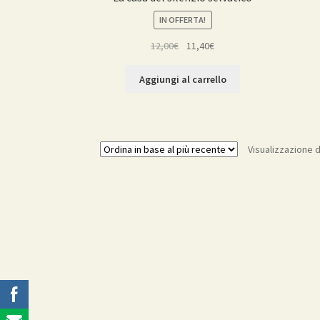
IN OFFERTA!
Il
Il
12,00
€
11,40
€
prezzo
prezzo
originale
attuale
Aggiungi al carrello
era:
è:
12,00€.
11,40€.
Visualizzazione di