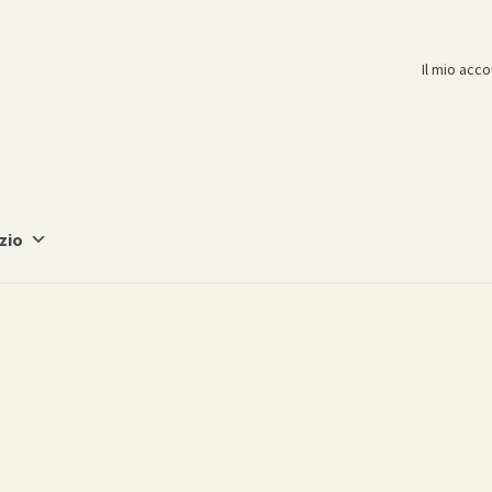
Il mio acc
zio