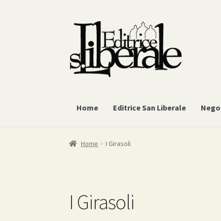
Vai
Vai
alla
al
navigazione
contenuto
Home
Editrice San Liberale
Nego
Home
I Girasoli
I Girasoli