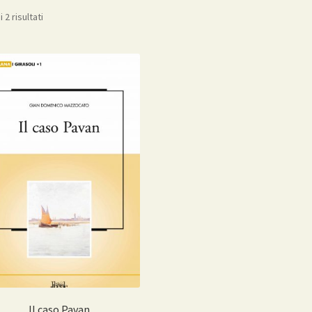
Ordina
 2 risultati
in
base
al
più
recente
Il caso Pavan