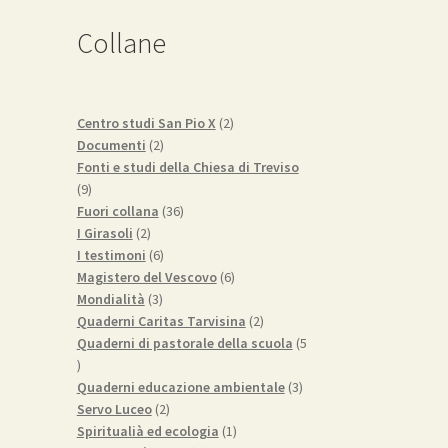
Collane
2
Centro studi San Pio X
2
2
prodotti
Documenti
2
prodotti
Fonti e studi della Chiesa di Treviso
9
9
prodotti
36
Fuori collana
36
2
prodotti
I Girasoli
2
prodotti
6
I testimoni
6
prodotti
6
Magistero del Vescovo
6
3
prodotti
Mondialità
3
prodotti
2
Quaderni Caritas Tarvisina
2
prodotti
Quaderni di pastorale della scuola
5
5
prodotti
3
Quaderni educazione ambientale
3
2
prodotti
Servo Luceo
2
prodotti
1
Spiritualià ed ecologia
1