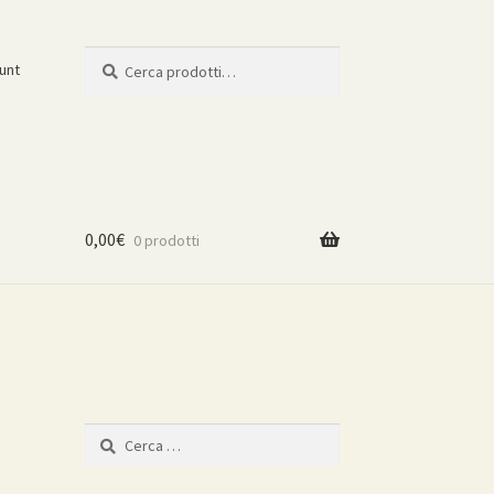
Cerca:
Cerca
ount
0,00
€
0 prodotti
Ricerca
per: