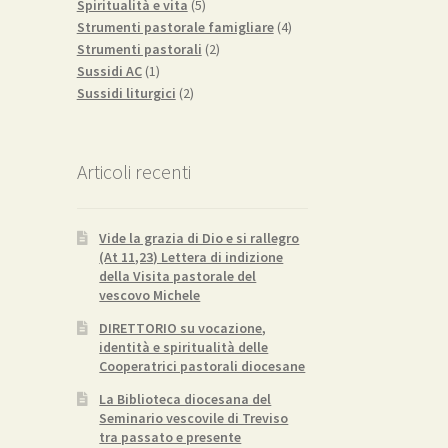
5
prodotto
Spiritualità e vita
5
prodotti
4
Strumenti pastorale famigliare
4
2
prodotti
Strumenti pastorali
2
1
prodotti
Sussidi AC
1
prodotto
2
Sussidi liturgici
2
prodotti
Articoli recenti
Vide la grazia di Dio e si rallegro
(At 11,23) Lettera di indizione
della Visita pastorale del
vescovo Michele
DIRETTORIO su vocazione,
identità e spiritualità delle
Cooperatrici pastorali diocesane
La Biblioteca diocesana del
Seminario vescovile di Treviso
tra passato e presente