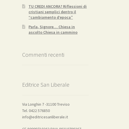
TU CREDI ANCORA? Riflessioni di
cristiani semplici dentro il
“cambiamento d’epoca”
Parla, Signore… Chiesa in
ascolto Chiesa in cammino
Commenti recenti
Editrice San Liberale
Via Longhin 7 -31100 Treviso
Tel. 0422 576850
info@editricesanliberale.it
CF 80009710262 P.IVA 00210790267