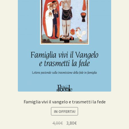
Famiglia vivi il vangelo e trasmetti la fede
IN OFFERTA!
Il
Il
4,00
€
3,80
€