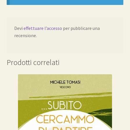
vescovo
Michele
quantità
Devi
effettuare l’accesso
per pubblicare una
recensione.
Prodotti correlati