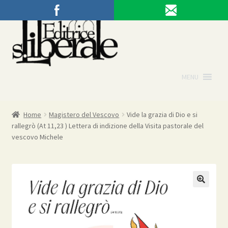
Vai
Vai
alla
al
navigazione
contenuto
MENU
Home
Magistero del Vescovo
Vide la grazia di Dio e si
rallegrò (At 11,23 ) Lettera di indizione della Visita pastorale del
vescovo Michele