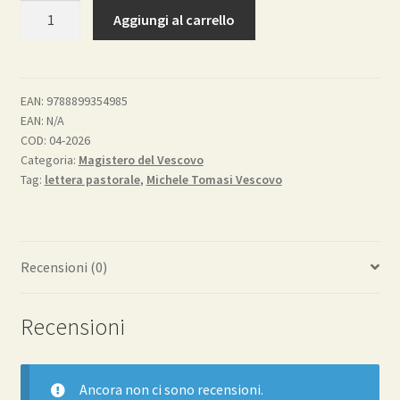
Vide
Aggiungi al carrello
la
grazia
di
Dio
EAN:
9788899354985
EAN:
N/A
e
COD:
04-2026
si
Categoria:
Magistero del Vescovo
rallegrò
Tag:
lettera pastorale
,
Michele Tomasi Vescovo
(At
11,23
)
Lettera
Recensioni (0)
di
indizione
Recensioni
della
Visita
pastorale
del
Ancora non ci sono recensioni.