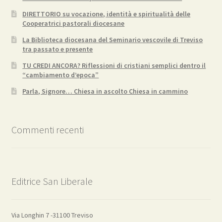
DIRETTORIO su vocazione, identità e spiritualità delle
Cooperatrici pastorali diocesane
La Biblioteca diocesana del Seminario vescovile di Treviso
tra passato e presente
TU CREDI ANCORA? Riflessioni di cristiani semplici dentro il
“cambiamento d’epoca”
Parla, Signore… Chiesa in ascolto Chiesa in cammino
Commenti recenti
Editrice San Liberale
Via Longhin 7 -31100 Treviso