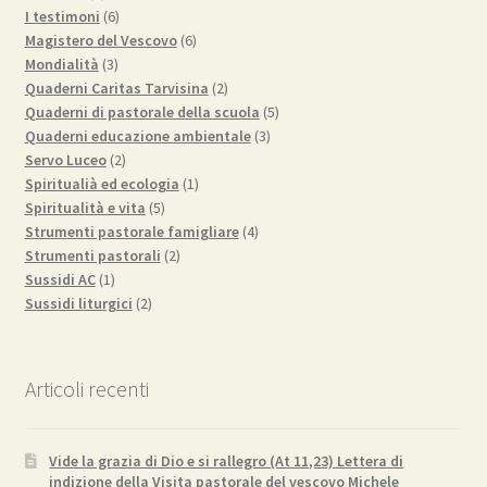
prodotti
6
I testimoni
6
prodotti
6
Magistero del Vescovo
6
3
prodotti
Mondialità
3
prodotti
2
Quaderni Caritas Tarvisina
2
prodotti
5
Quaderni di pastorale della scuola
5
3
prodotti
Quaderni educazione ambientale
3
2
prodotti
Servo Luceo
2
prodotti
1
Spiritualià ed ecologia
1
5
prodotto
Spiritualità e vita
5
prodotti
4
Strumenti pastorale famigliare
4
2
prodotti
Strumenti pastorali
2
1
prodotti
Sussidi AC
1
prodotto
2
Sussidi liturgici
2
prodotti
Articoli recenti
Vide la grazia di Dio e si rallegro (At 11,23) Lettera di
indizione della Visita pastorale del vescovo Michele