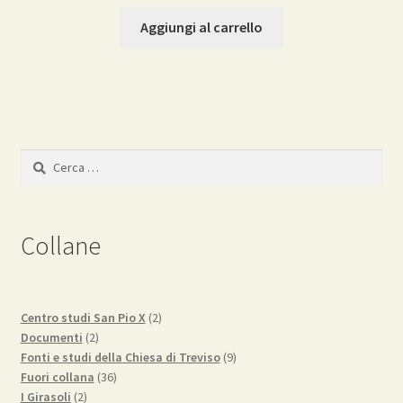
prezzo
prezzo
originale
attuale
Aggiungi al carrello
era:
è:
4,00€.
3,80€.
Ricerca
per:
Collane
2
Centro studi San Pio X
2
2
prodotti
Documenti
2
prodotti
9
Fonti e studi della Chiesa di Treviso
9
36
prodotti
Fuori collana
36
2
prodotti
I Girasoli
2