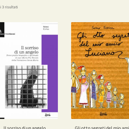
Ordina
 3 risultati
in
base
al
più
recente
Il sorriso di un angelo
Gli otto segreti del mio am