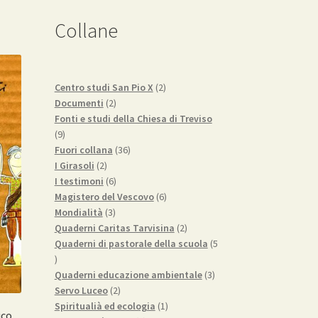
Collane
2
Centro studi San Pio X
2
2
prodotti
Documenti
2
prodotti
Fonti e studi della Chiesa di Treviso
9
9
prodotti
36
Fuori collana
36
2
prodotti
I Girasoli
2
prodotti
6
I testimoni
6
prodotti
6
Magistero del Vescovo
6
3
prodotti
Mondialità
3
prodotti
2
Quaderni Caritas Tarvisina
2
prodotti
Quaderni di pastorale della scuola
5
5
prodotti
3
Quaderni educazione ambientale
3
2
prodotti
Servo Luceo
2
prodotti
1
Spiritualià ed ecologia
1
ico