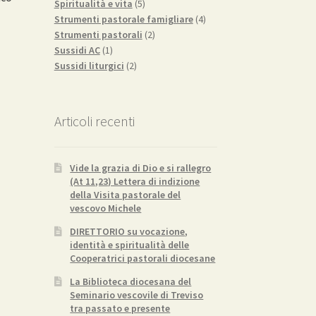
5
prodotto
Spiritualità e vita
5
prodotti
4
Strumenti pastorale famigliare
4
2
prodotti
Strumenti pastorali
2
1
prodotti
Sussidi AC
1
prodotto
2
Sussidi liturgici
2
o
prodotti
e
Articoli recenti
.
Vide la grazia di Dio e si rallegro
(At 11,23) Lettera di indizione
della Visita pastorale del
vescovo Michele
DIRETTORIO su vocazione,
identità e spiritualità delle
Cooperatrici pastorali diocesane
La Biblioteca diocesana del
Seminario vescovile di Treviso
tra passato e presente