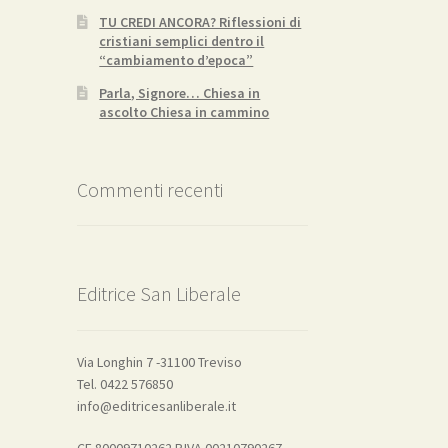
TU CREDI ANCORA? Riflessioni di
cristiani semplici dentro il
“cambiamento d’epoca”
Parla, Signore… Chiesa in
ascolto Chiesa in cammino
Commenti recenti
Editrice San Liberale
Via Longhin 7 -31100 Treviso
Tel. 0422 576850
info@editricesanliberale.it
CF 80009710262 P.IVA 00210790267