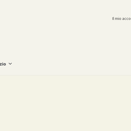
Il mio acc
zio