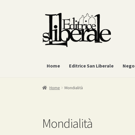
Vai
Vai
alla
al
navigazione
contenuto
Home
Editrice San Liberale
Nego
Home
Mondialità
Mondialità