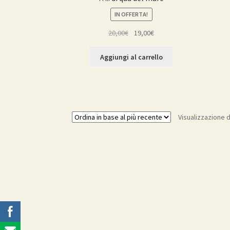
IN OFFERTA!
Il
Il
20,00
€
19,00
€
prezzo
prezzo
originale
attuale
Aggiungi al carrello
era:
è:
20,00€.
19,00€.
Visualizzazione di