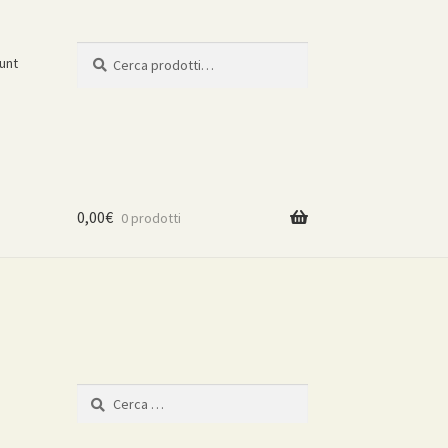
Cerca:
Cerca
ount
0,00
€
0 prodotti
Ricerca
per: