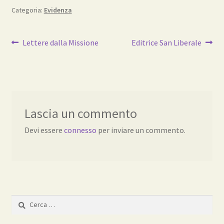
Categoria:
Evidenza
Navigazione
Articolo
Articolo
Lettere dalla Missione
Editrice San Liberale
precedente:
successivo:
articoli
Lascia un commento
Devi essere
connesso
per inviare un commento.
Ricerca
per: