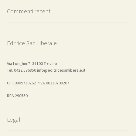
Commenti recenti
Editrice San Liberale
Via Longhin 7 -31100 Treviso
Tel. 0422 576850 info@editricesanliberale.it
CF 80009710262 P.IVA 00210790267
REA 290550
Legal