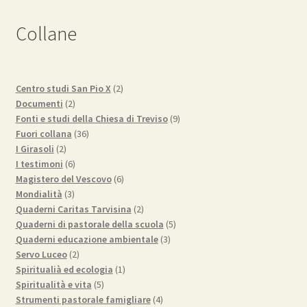
Collane
2
Centro studi San Pio X
2
2
prodotti
Documenti
2
prodotti
9
Fonti e studi della Chiesa di Treviso
9
36
prodotti
Fuori collana
36
2
prodotti
I Girasoli
2
prodotti
6
I testimoni
6
prodotti
6
Magistero del Vescovo
6
3
prodotti
Mondialità
3
prodotti
2
Quaderni Caritas Tarvisina
2
prodotti
5
Quaderni di pastorale della scuola
5
3
prodotti
Quaderni educazione ambientale
3
2
prodotti
Servo Luceo
2
prodotti
1
Spiritualià ed ecologia
1
5
prodotto
Spiritualità e vita
5
prodotti
4
Strumenti pastorale famigliare
4