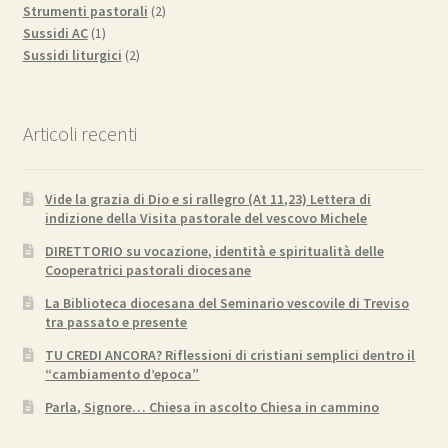
2
prodotti
Strumenti pastorali
2
1
prodotti
Sussidi AC
1
prodotto
2
Sussidi liturgici
2
prodotti
Articoli recenti
Vide la grazia di Dio e si rallegro (At 11,23) Lettera di
indizione della Visita pastorale del vescovo Michele
DIRETTORIO su vocazione, identità e spiritualità delle
Cooperatrici pastorali diocesane
La Biblioteca diocesana del Seminario vescovile di Treviso
tra passato e presente
TU CREDI ANCORA? Riflessioni di cristiani semplici dentro il
“cambiamento d’epoca”
Parla, Signore… Chiesa in ascolto Chiesa in cammino