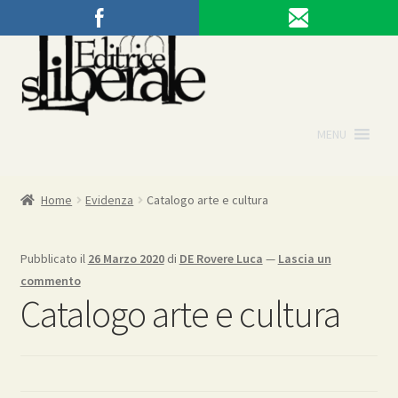
Vai
Vai
alla
al
navigazione
contenuto
MENU
Home
Evidenza
Catalogo arte e cultura
Pubblicato il
26 Marzo 2020
di
DE Rovere Luca
—
Lascia un
commento
Catalogo arte e cultura