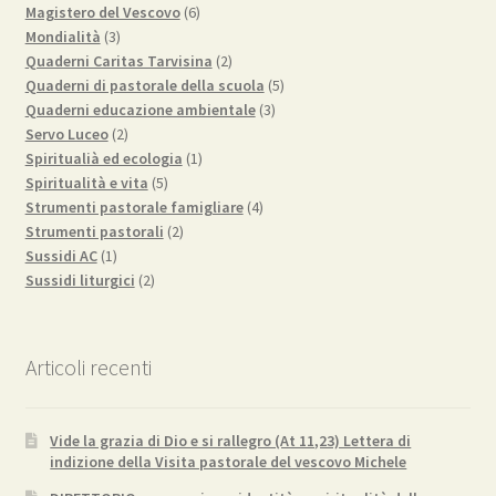
prodotti
6
Magistero del Vescovo
6
3
prodotti
Mondialità
3
prodotti
2
Quaderni Caritas Tarvisina
2
prodotti
5
Quaderni di pastorale della scuola
5
3
prodotti
Quaderni educazione ambientale
3
2
prodotti
Servo Luceo
2
prodotti
1
Spiritualià ed ecologia
1
5
prodotto
Spiritualità e vita
5
prodotti
4
Strumenti pastorale famigliare
4
2
prodotti
Strumenti pastorali
2
1
prodotti
Sussidi AC
1
prodotto
2
Sussidi liturgici
2
prodotti
Articoli recenti
Vide la grazia di Dio e si rallegro (At 11,23) Lettera di
indizione della Visita pastorale del vescovo Michele