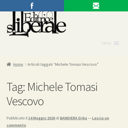
Vai
Vai
alla
al
navigazione
contenuto
MENU
Home
Articoli taggati “Michele Tomasi Vescovo”
Tag:
Michele Tomasi
Vescovo
Pubblicato il
14 Maggio 2026
di
BANDIERA Erika
—
Lascia un
commento