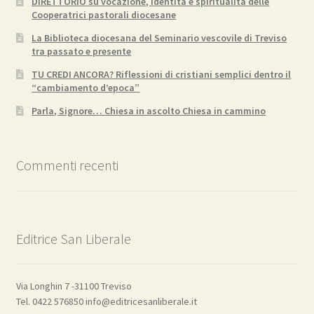
DIRETTORIO su vocazione, identità e spiritualità delle
Cooperatrici pastorali diocesane
La Biblioteca diocesana del Seminario vescovile di Treviso
tra passato e presente
TU CREDI ANCORA? Riflessioni di cristiani semplici dentro il
“cambiamento d’epoca”
Parla, Signore… Chiesa in ascolto Chiesa in cammino
Commenti recenti
Editrice San Liberale
Via Longhin 7 -31100 Treviso
Tel. 0422 576850 info@editricesanliberale.it