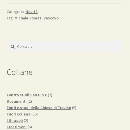
Categoria:
Novità
Tag:
Michele Tomasi Vescovo
Ricerca
per:
Collane
2
Centro studi San Pio X
2
2
prodotti
Documenti
2
prodotti
9
Fonti e studi della Chiesa di Treviso
9
36
prodotti
Fuori collana
36
2
prodotti
I Girasoli
2
prodotti
6
I testimoni
6