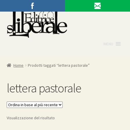
Vai
Vai
alla
al
navigazione
contenuto
MENU
Home
Prodotti taggati “lettera pastorale”
lettera pastorale
Visualizzazione del risultato