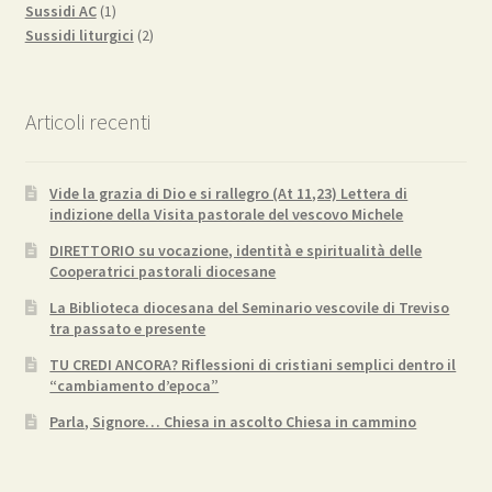
1
prodotti
Sussidi AC
1
prodotto
2
Sussidi liturgici
2
prodotti
Articoli recenti
Vide la grazia di Dio e si rallegro (At 11,23) Lettera di
indizione della Visita pastorale del vescovo Michele
DIRETTORIO su vocazione, identità e spiritualità delle
Cooperatrici pastorali diocesane
La Biblioteca diocesana del Seminario vescovile di Treviso
tra passato e presente
TU CREDI ANCORA? Riflessioni di cristiani semplici dentro il
“cambiamento d’epoca”
Parla, Signore… Chiesa in ascolto Chiesa in cammino