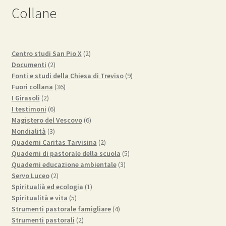
Collane
2
Centro studi San Pio X
2
2
prodotti
Documenti
2
prodotti
9
Fonti e studi della Chiesa di Treviso
9
36
prodotti
Fuori collana
36
2
prodotti
I Girasoli
2
prodotti
6
I testimoni
6
prodotti
6
Magistero del Vescovo
6
3
prodotti
Mondialità
3
prodotti
2
Quaderni Caritas Tarvisina
2
prodotti
5
Quaderni di pastorale della scuola
5
3
prodotti
Quaderni educazione ambientale
3
2
prodotti
Servo Luceo
2
prodotti
1
Spiritualià ed ecologia
1
5
prodotto
Spiritualità e vita
5
prodotti
4
Strumenti pastorale famigliare
4
2
prodotti
Strumenti pastorali
2