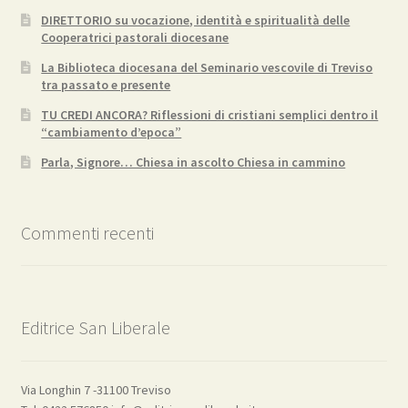
DIRETTORIO su vocazione, identità e spiritualità delle
Cooperatrici pastorali diocesane
La Biblioteca diocesana del Seminario vescovile di Treviso
tra passato e presente
TU CREDI ANCORA? Riflessioni di cristiani semplici dentro il
“cambiamento d’epoca”
Parla, Signore… Chiesa in ascolto Chiesa in cammino
Commenti recenti
Editrice San Liberale
Via Longhin 7 -31100 Treviso