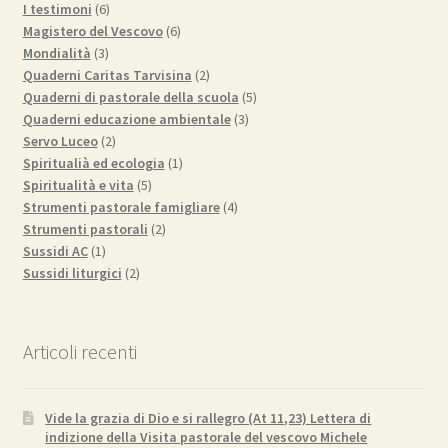
prodotti
6
I testimoni
6
prodotti
6
Magistero del Vescovo
6
3
prodotti
Mondialità
3
prodotti
2
Quaderni Caritas Tarvisina
2
prodotti
5
Quaderni di pastorale della scuola
5
3
prodotti
Quaderni educazione ambientale
3
2
prodotti
Servo Luceo
2
prodotti
1
Spiritualià ed ecologia
1
5
prodotto
Spiritualità e vita
5
prodotti
4
Strumenti pastorale famigliare
4
2
prodotti
Strumenti pastorali
2
1
prodotti
Sussidi AC
1
prodotto
2
Sussidi liturgici
2
prodotti
Articoli recenti
Vide la grazia di Dio e si rallegro (At 11,23) Lettera di
indizione della Visita pastorale del vescovo Michele