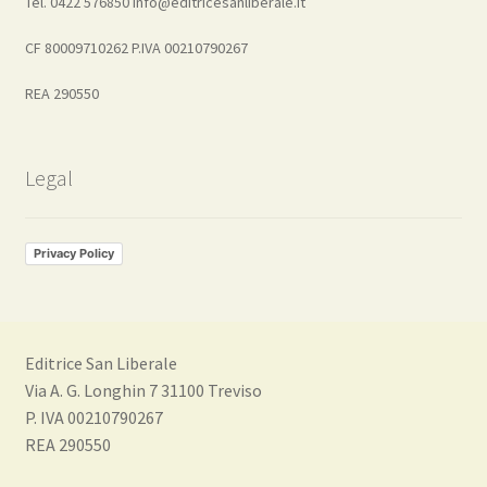
Tel. 0422 576850 info@editricesanliberale.it
CF 80009710262 P.IVA 00210790267
REA 290550
Legal
Privacy Policy
Editrice San Liberale
Via A. G. Longhin 7 31100 Treviso
P. IVA 00210790267
REA 290550