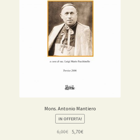
Mons. Antonio Mantiero
IN OFFERTA!
Il
Il
6,00
€
5,70
€
prezzo
prezzo