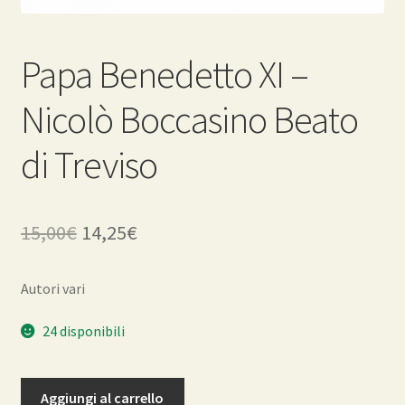
Papa Benedetto XI –
Nicolò Boccasino Beato
di Treviso
Il
Il
15,00
€
14,25
€
prezzo
prezzo
Autori vari
originale
attuale
era:
è:
24 disponibili
15,00€.
14,25€.
Papa
Aggiungi al carrello