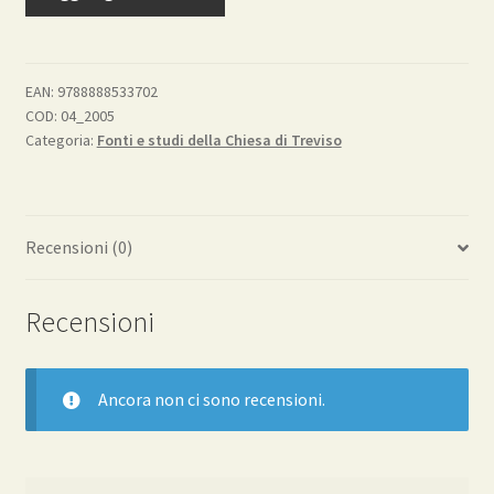
Benedetto
XI
-
Nicolò
EAN:
9788888533702
COD:
04_2005
Boccasino
Categoria:
Fonti e studi della Chiesa di Treviso
Beato
di
Treviso
quantità
Recensioni (0)
Recensioni
Ancora non ci sono recensioni.