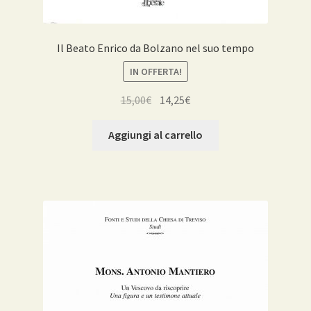
Il Beato Enrico da Bolzano nel suo tempo
IN OFFERTA!
Il
Il
15,00
€
14,25
€
prezzo
prezzo
originale
attuale
Aggiungi al carrello
era:
è:
15,00€.
14,25€.