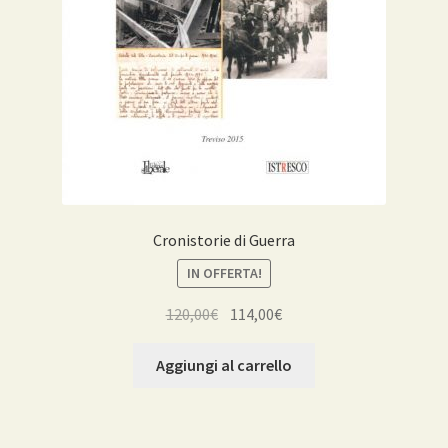
Cronistorie di Guerra
IN OFFERTA!
Il
Il
120,00
€
114,00
€
prezzo
prezzo
originale
attuale
Aggiungi al carrello
era:
è:
120,00€.
114,00€.