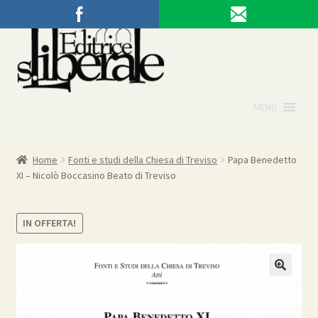
Vai
Vai
alla
al
navigazione
contenuto
MENU
Home
Fonti e studi della Chiesa di Treviso
Papa Benedetto
XI – Nicolò Boccasino Beato di Treviso
IN OFFERTA!