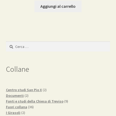
originale
attuale
Aggiungi al carrello
era:
è:
6,00€.
5,70€.
Ricerca
per:
Collane
2
Centro studi San Pio X
2
2
prodotti
Documenti
2
prodotti
9
Fonti e studi della Chiesa di Treviso
9
36
prodotti
Fuori collana
36
2
prodotti
I Girasoli
2