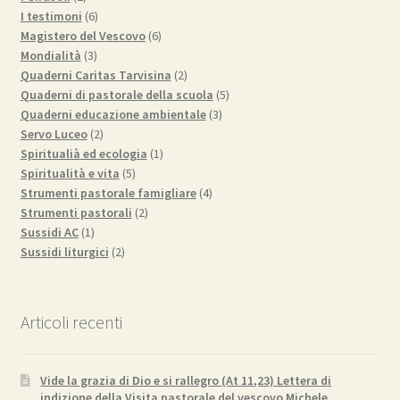
prodotti
6
I testimoni
6
prodotti
6
Magistero del Vescovo
6
3
prodotti
Mondialità
3
prodotti
2
Quaderni Caritas Tarvisina
2
prodotti
5
Quaderni di pastorale della scuola
5
3
prodotti
Quaderni educazione ambientale
3
2
prodotti
Servo Luceo
2
prodotti
1
Spiritualià ed ecologia
1
5
prodotto
Spiritualità e vita
5
prodotti
4
Strumenti pastorale famigliare
4
2
prodotti
Strumenti pastorali
2
1
prodotti
Sussidi AC
1
prodotto
2
Sussidi liturgici
2
prodotti
Articoli recenti
Vide la grazia di Dio e si rallegro (At 11,23) Lettera di
indizione della Visita pastorale del vescovo Michele