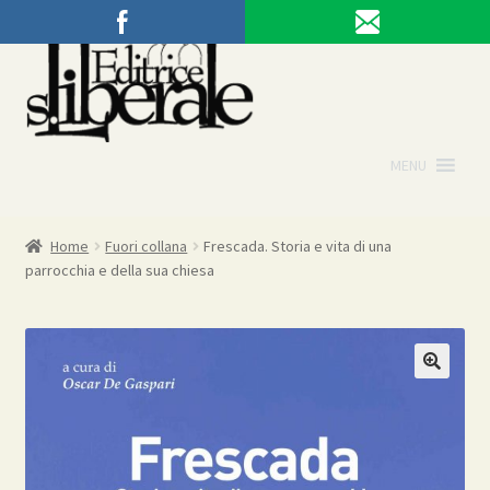
Vai
Vai
alla
al
navigazione
contenuto
MENU
Home
Fuori collana
Frescada. Storia e vita di una
parrocchia e della sua chiesa