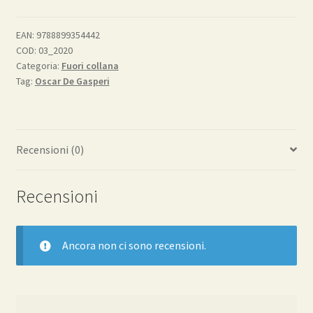
vita
di
EAN:
9788899354442
COD:
03_2020
una
Categoria:
Fuori collana
parrocchia
Tag:
Oscar De Gasperi
e
della
sua
chiesa
Recensioni (0)
quantità
Recensioni
Ancora non ci sono recensioni.