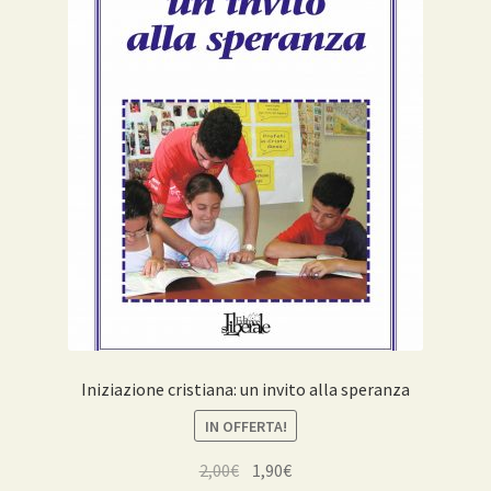
Iniziazione cristiana: un invito alla speranza
IN OFFERTA!
Il
Il
2,00
€
1,90
€