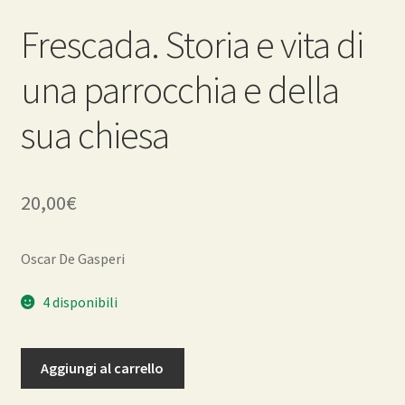
Frescada. Storia e vita di
una parrocchia e della
sua chiesa
20,00
€
Oscar De Gasperi
4 disponibili
Frescada.
Aggiungi al carrello
Storia
e