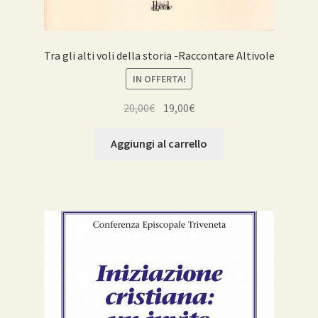
Tra gli alti voli della storia -Raccontare Altivole
IN OFFERTA!
Il
Il
20,00
€
19,00
€
prezzo
prezzo
originale
attuale
Aggiungi al carrello
era:
è:
20,00€.
19,00€.