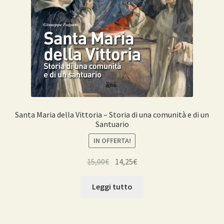
Santa Maria della Vittoria – Storia di una comunità e di un
Santuario
IN OFFERTA!
Il
Il
15,00
€
14,25
€
prezzo
prezzo
originale
attuale
Leggi tutto
era:
è:
15,00€.
14,25€.