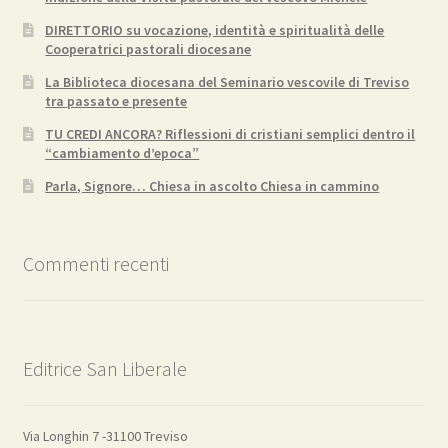
DIRETTORIO su vocazione, identità e spiritualità delle
Cooperatrici pastorali diocesane
La Biblioteca diocesana del Seminario vescovile di Treviso
tra passato e presente
TU CREDI ANCORA? Riflessioni di cristiani semplici dentro il
“cambiamento d’epoca”
Parla, Signore… Chiesa in ascolto Chiesa in cammino
Commenti recenti
Editrice San Liberale
Via Longhin 7 -31100 Treviso