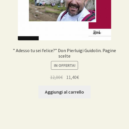
” Adesso tu sei felice?” Don Pierluigi Guidolin. Pagine
scelte
IN OFFERTA!
Il
Il
12,00
€
11,40
€
prezzo
prezzo
originale
attuale
Aggiungi al carrello
era:
è:
12,00€.
11,40€.