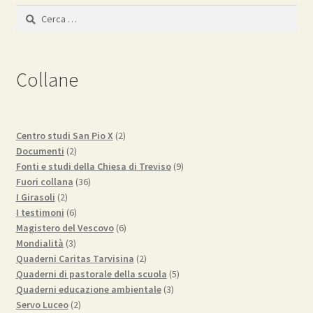
Ricerca
per:
Collane
2
Centro studi San Pio X
2
2
prodotti
Documenti
2
prodotti
9
Fonti e studi della Chiesa di Treviso
9
36
prodotti
Fuori collana
36
2
prodotti
I Girasoli
2
prodotti
6
I testimoni
6
prodotti
6
Magistero del Vescovo
6
3
prodotti
Mondialità
3
prodotti
2
Quaderni Caritas Tarvisina
2
prodotti
5
Quaderni di pastorale della scuola
5
3
prodotti
Quaderni educazione ambientale
3
2
prodotti
Servo Luceo
2