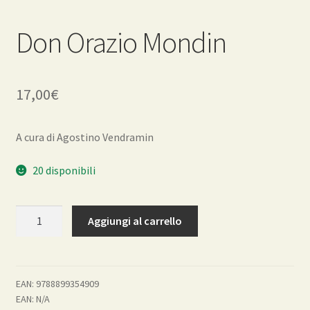
Don Orazio Mondin
17,00
€
A cura di Agostino Vendramin
20 disponibili
Don
Aggiungi al carrello
Orazio
Mondin
quantità
EAN:
9788899354909
EAN:
N/A