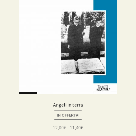
Angeli in terra
IN OFFERTA!
Il
Il
12,00
€
11,40
€
prezzo
prezzo