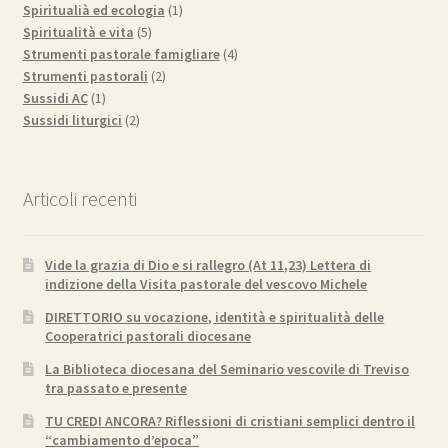
prodotti
1
Spiritualià ed ecologia
1
5
prodotto
Spiritualità e vita
5
prodotti
4
Strumenti pastorale famigliare
4
2
prodotti
Strumenti pastorali
2
1
prodotti
Sussidi AC
1
prodotto
2
Sussidi liturgici
2
prodotti
Articoli recenti
Vide la grazia di Dio e si rallegro (At 11,23) Lettera di
indizione della Visita pastorale del vescovo Michele
DIRETTORIO su vocazione, identità e spiritualità delle
Cooperatrici pastorali diocesane
La Biblioteca diocesana del Seminario vescovile di Treviso
tra passato e presente
TU CREDI ANCORA? Riflessioni di cristiani semplici dentro il
“cambiamento d’epoca”