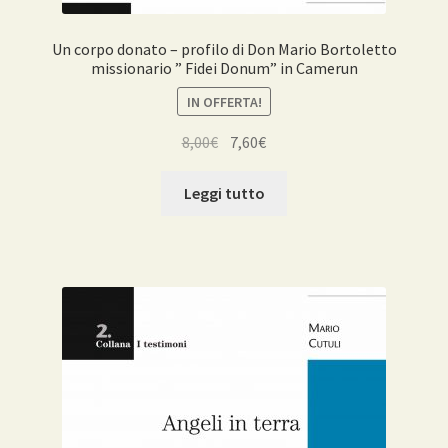
Un corpo donato – profilo di Don Mario Bortoletto
missionario ” Fidei Donum” in Camerun
IN OFFERTA!
Il
Il
8,00
€
7,60
€
prezzo
prezzo
originale
attuale
Leggi tutto
era:
è:
8,00€.
7,60€.