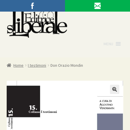
Vai
Vai
alla
al
navigazione
contenuto
MENU
Home
I testimoni
Don Orazio Mondin