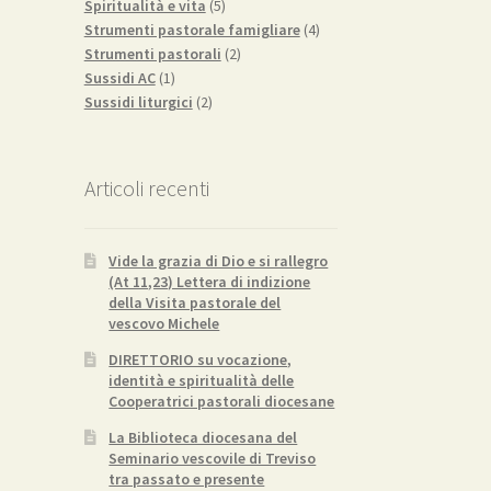
5
prodotto
Spiritualità e vita
5
prodotti
4
Strumenti pastorale famigliare
4
2
prodotti
Strumenti pastorali
2
1
prodotti
Sussidi AC
1
prodotto
2
Sussidi liturgici
2
prodotti
Articoli recenti
Vide la grazia di Dio e si rallegro
(At 11,23) Lettera di indizione
della Visita pastorale del
vescovo Michele
DIRETTORIO su vocazione,
identità e spiritualità delle
Cooperatrici pastorali diocesane
La Biblioteca diocesana del
Seminario vescovile di Treviso
tra passato e presente