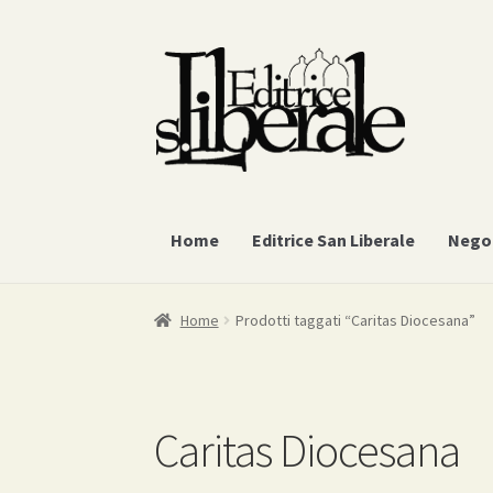
Vai
Vai
alla
al
navigazione
contenuto
Home
Editrice San Liberale
Nego
Home
Prodotti taggati “Caritas Diocesana”
Caritas Diocesana