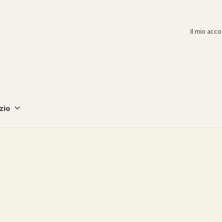
Il mio acc
zio