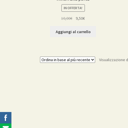
IN OFFERTA!
Il
Il
10,00
€
9,50
€
prezzo
prezzo
originale
attuale
Aggiungi al carrello
era:
è:
10,00€.
9,50€.
Visualizzazione d