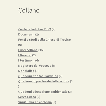
Collane
2
Centro studi San Pio X
2
2
prodotti
Documenti
2
prodotti
Fonti e studi della Chiesa di Treviso
9
9
prodotti
36
Fuori collana
36
2
prodotti
I Girasoli
2
prodotti
6
I testimoni
6
prodotti
6
Magistero del Vescovo
6
3
prodotti
Mondialità
3
prodotti
2
Quaderni Caritas Tarvisina
2
prodotti
Quaderni di pastorale della scuola
5
5
prodotti
3
Quaderni educazione ambientale
3
2
prodotti
Servo Luceo
2
prodotti
1
Spiritualià ed ecologia
1