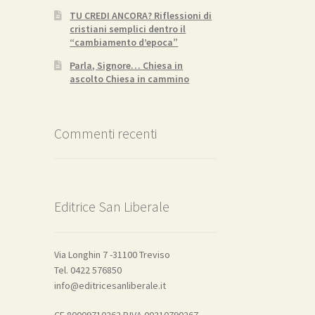
TU CREDI ANCORA? Riflessioni di
cristiani semplici dentro il
“cambiamento d’epoca”
Parla, Signore… Chiesa in
ascolto Chiesa in cammino
Commenti recenti
Editrice San Liberale
Via Longhin 7 -31100 Treviso
Tel. 0422 576850
info@editricesanliberale.it
CF 80009710262 P.IVA 00210790267