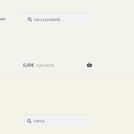
Cerca:
Cerca
ount
0,00
€
0 prodotti
Ricerca
per: