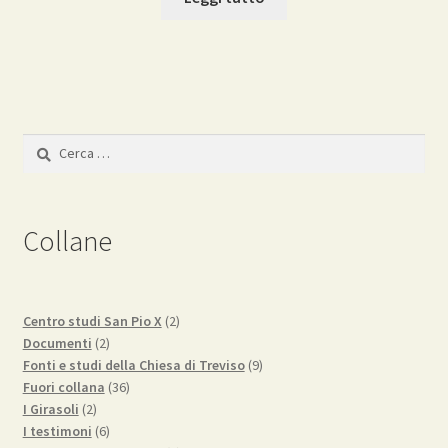
Ricerca
per:
Collane
2
Centro studi San Pio X
2
2
prodotti
Documenti
2
prodotti
9
Fonti e studi della Chiesa di Treviso
9
36
prodotti
Fuori collana
36
2
prodotti
I Girasoli
2
prodotti
6
I testimoni
6