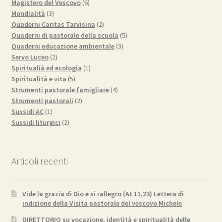
prodotti
6
Magistero del Vescovo
6
3
prodotti
Mondialità
3
prodotti
2
Quaderni Caritas Tarvisina
2
prodotti
5
Quaderni di pastorale della scuola
5
3
prodotti
Quaderni educazione ambientale
3
2
prodotti
Servo Luceo
2
prodotti
1
Spiritualià ed ecologia
1
5
prodotto
Spiritualità e vita
5
prodotti
4
Strumenti pastorale famigliare
4
2
prodotti
Strumenti pastorali
2
1
prodotti
Sussidi AC
1
prodotto
2
Sussidi liturgici
2
prodotti
Articoli recenti
Vide la grazia di Dio e si rallegro (At 11,23) Lettera di
indizione della Visita pastorale del vescovo Michele
DIRETTORIO su vocazione, identità e spiritualità delle