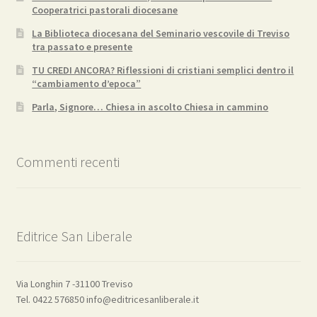
Cooperatrici pastorali diocesane
La Biblioteca diocesana del Seminario vescovile di Treviso
tra passato e presente
TU CREDI ANCORA? Riflessioni di cristiani semplici dentro il
“cambiamento d’epoca”
Parla, Signore… Chiesa in ascolto Chiesa in cammino
Commenti recenti
Editrice San Liberale
Via Longhin 7 -31100 Treviso
Tel. 0422 576850 info@editricesanliberale.it