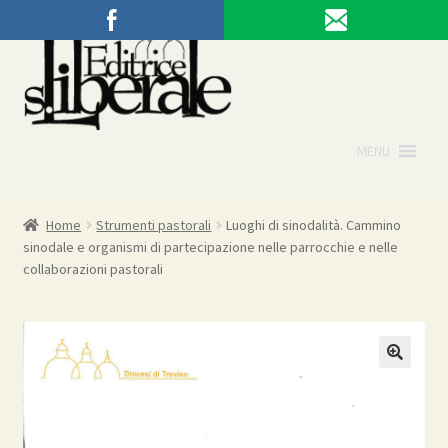
Vai
Vai
alla
al
navigazione
contenuto
MENU
Home
Strumenti pastorali
Luoghi di sinodalità. Cammino
sinodale e organismi di partecipazione nelle parrocchie e nelle
collaborazioni pastorali