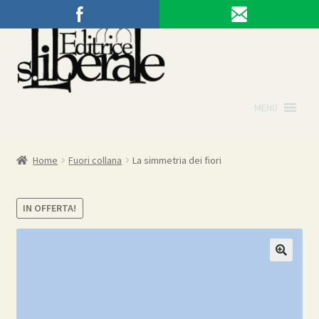
Vai
Vai
alla
al
navigazione
contenuto
MENU
Home
Fuori collana
La simmetria dei fiori
IN OFFERTA!