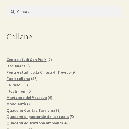
Ricerca
per:
Collane
2
Centro studi San Pio X
2
2
prodotti
Documenti
2
prodotti
9
Fonti e studi della Chiesa di Treviso
9
36
prodotti
Fuori collana
36
2
prodotti
I Girasoli
2
prodotti
6
I testimoni
6
prodotti
6
Magistero del Vescovo
6
3
prodotti
Mondialità
3
prodotti
2
Quaderni Caritas Tarvisina
2
prodotti
5
Quaderni di pastorale della scuola
5
3
prodotti
Quaderni educazione ambientale
3
2
prodotti