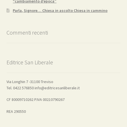
“cambiamento d’epoca”
Parla, Signore… Chiesa in ascolto Chiesa in cammino
Commenti recenti
Editrice San Liberale
Via Longhin 7 -31100 Treviso
Tel. 0422 576850 info@editricesanliberale.it
CF 80009710262 P.IVA 00210790267
REA 290550