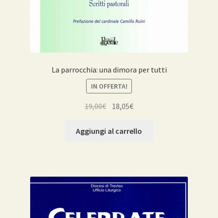
La parrocchia: una dimora per tutti
IN OFFERTA!
Il
Il
19,00
€
18,05
€
prezzo
prezzo
originale
attuale
Aggiungi al carrello
era:
è:
19,00€.
18,05€.