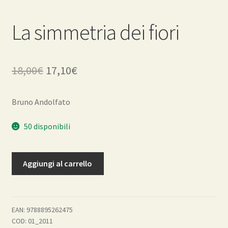
La simmetria dei fiori
Il
Il
18,00
€
17,10
€
prezzo
prezzo
Bruno Andolfato
originale
attuale
era:
è:
50 disponibili
18,00€.
17,10€.
La
Aggiungi al carrello
simmetria
dei
fiori
quantità
EAN:
9788895262475
COD:
01_2011