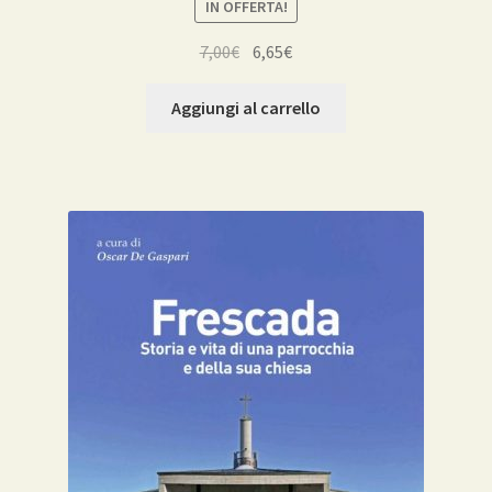
IN OFFERTA!
Il
Il
7,00
€
6,65
€
prezzo
prezzo
originale
attuale
Aggiungi al carrello
era:
è:
7,00€.
6,65€.