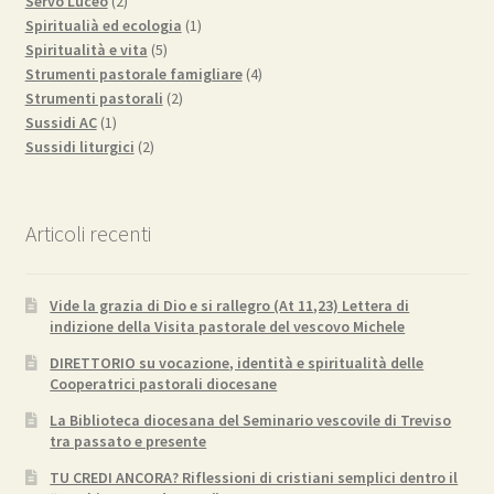
Servo Luceo
2
prodotti
1
Spiritualià ed ecologia
1
5
prodotto
Spiritualità e vita
5
prodotti
4
Strumenti pastorale famigliare
4
2
prodotti
Strumenti pastorali
2
1
prodotti
Sussidi AC
1
prodotto
2
Sussidi liturgici
2
prodotti
Articoli recenti
Vide la grazia di Dio e si rallegro (At 11,23) Lettera di
indizione della Visita pastorale del vescovo Michele
DIRETTORIO su vocazione, identità e spiritualità delle
Cooperatrici pastorali diocesane
La Biblioteca diocesana del Seminario vescovile di Treviso
tra passato e presente
TU CREDI ANCORA? Riflessioni di cristiani semplici dentro il