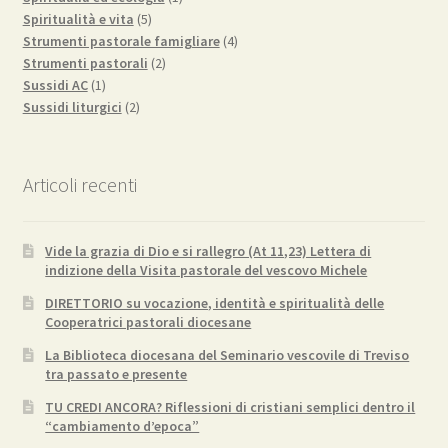
5
prodotto
Spiritualità e vita
5
prodotti
4
Strumenti pastorale famigliare
4
2
prodotti
Strumenti pastorali
2
1
prodotti
Sussidi AC
1
prodotto
2
Sussidi liturgici
2
prodotti
Articoli recenti
Vide la grazia di Dio e si rallegro (At 11,23) Lettera di
indizione della Visita pastorale del vescovo Michele
DIRETTORIO su vocazione, identità e spiritualità delle
Cooperatrici pastorali diocesane
La Biblioteca diocesana del Seminario vescovile di Treviso
tra passato e presente
TU CREDI ANCORA? Riflessioni di cristiani semplici dentro il
“cambiamento d’epoca”