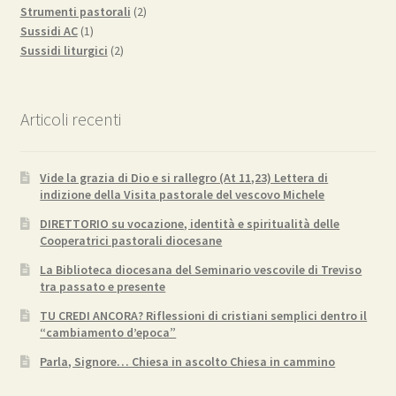
2
prodotti
Strumenti pastorali
2
1
prodotti
Sussidi AC
1
prodotto
2
Sussidi liturgici
2
prodotti
Articoli recenti
Vide la grazia di Dio e si rallegro (At 11,23) Lettera di
indizione della Visita pastorale del vescovo Michele
DIRETTORIO su vocazione, identità e spiritualità delle
Cooperatrici pastorali diocesane
La Biblioteca diocesana del Seminario vescovile di Treviso
tra passato e presente
TU CREDI ANCORA? Riflessioni di cristiani semplici dentro il
“cambiamento d’epoca”
Parla, Signore… Chiesa in ascolto Chiesa in cammino