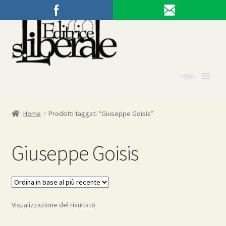
Vai
Vai
alla
al
navigazione
contenuto
MENU
Home
Prodotti taggati “Giuseppe Goisis”
Giuseppe Goisis
Visualizzazione del risultato