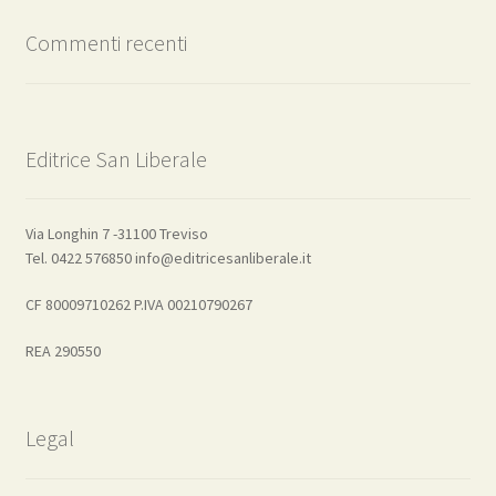
Commenti recenti
Editrice San Liberale
Via Longhin 7 -31100 Treviso
Tel. 0422 576850 info@editricesanliberale.it
CF 80009710262 P.IVA 00210790267
REA 290550
Legal