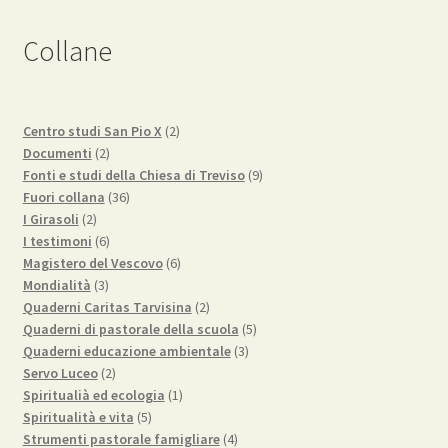
Collane
2
Centro studi San Pio X
2
2
prodotti
Documenti
2
prodotti
9
Fonti e studi della Chiesa di Treviso
9
36
prodotti
Fuori collana
36
2
prodotti
I Girasoli
2
prodotti
6
I testimoni
6
prodotti
6
Magistero del Vescovo
6
3
prodotti
Mondialità
3
prodotti
2
Quaderni Caritas Tarvisina
2
prodotti
5
Quaderni di pastorale della scuola
5
3
prodotti
Quaderni educazione ambientale
3
2
prodotti
Servo Luceo
2
prodotti
1
Spiritualià ed ecologia
1
5
prodotto
Spiritualità e vita
5
prodotti
4
Strumenti pastorale famigliare
4