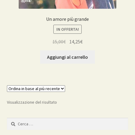
Un amore più grande
IN OFFERTA!
Il
Il
15,00
€
14,25
€
prezzo
prezzo
originale
attuale
Aggiungi al carrello
era:
è:
15,00€.
14,25€.
Visualizzazione del risultato
Ricerca
per: